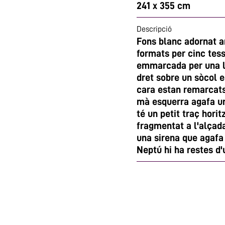
241 x 355 cm
Descripció
Fons blanc adornat a
formats per cinc tess
emmarcada per una lí
dret sobre un sòcol es
cara estan remarcats
mà esquerra agafa un
té un petit traç horit
fragmentat a l'alçada
una sirena que agafa 
Neptú hi ha restes d'