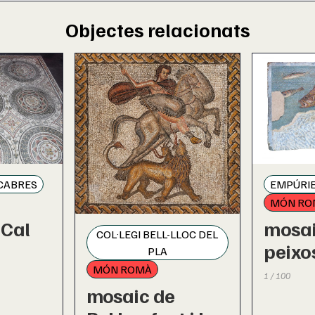
Objectes relacionats
 CABRES
EMPÚRIE
MÓN RO
 Cal
mosai
COL·LEGI BELL-LLOC DEL
peixo
PLA
MÓN ROMÀ
1 / 100
mosaic de