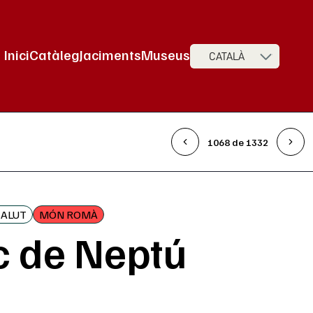
Inici
Catàleg
Jaciments
Museus
CATALÀ
Navegació principal
1068 de 1332
SALUT
MÓN ROMÀ
c de Neptú