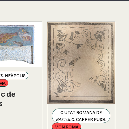
S. NEÀPOLIS
MÀ
c de
s
CIUTAT ROMANA DE
BAETULO
. CARRER PUJOL
MÓN ROMÀ