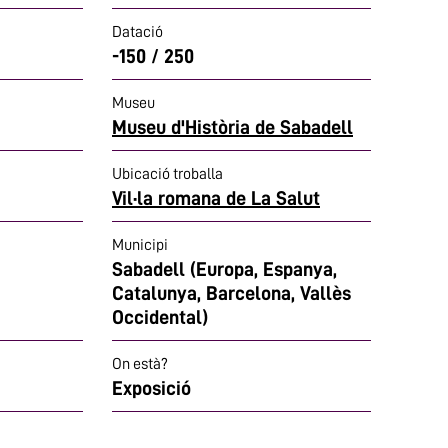
Datació
-150 / 250
Museu
Museu d'Història de Sabadell
Ubicació troballa
Vil·la romana de La Salut
Municipi
Sabadell (Europa, Espanya,
Catalunya, Barcelona, Vallès
Occidental)
On està?
Exposició