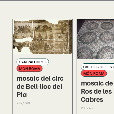
CAN PAU BIROL
CAL ROS DE LES
MÓN ROMÀ
MÓN ROMÀ
mosaic del circ
mosaic de
de Bell-lloc del
Ros de les
Pla
Cabres
275 / 300
200 / 400