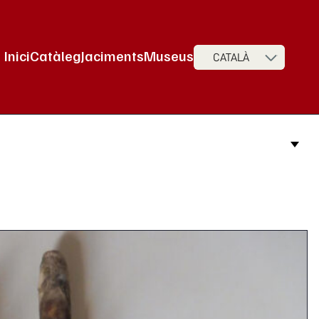
Inici
Catàleg
Jaciments
Museus
CATALÀ
Navegació principal