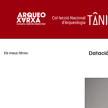
Vés al contingut
Dataci
Els meus filtres: