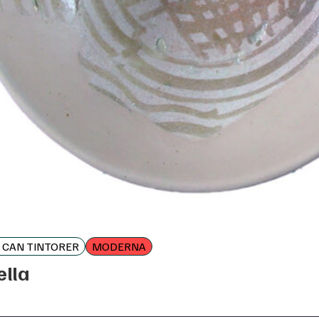
 CAN TINTORER
MODERNA
ella