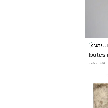
CASTELL
bales 
1937 / 1938