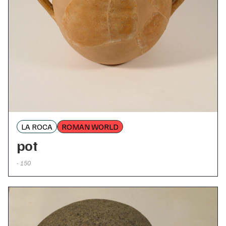
LA ROCA
ROMAN WORLD
pot
- 150