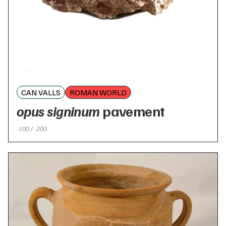
CAN VALLS
ROMAN WORLD
opus signinum
pavement
-100 / -200