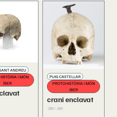
 SANT ANDREU
PUIG CASTELLAR
ISTÒRIA I MÓN
ÍBER
PROTOHISTÒRIA I MÓN
IBER
 clavat
crani enclavat
-300 / -200