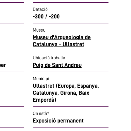
Datació
-300 / -200
Museu
Museu d'Arqueologia de
Catalunya - Ullastret
Ubicació troballa
ber
Puig de Sant Andreu
Municipi
Ullastret (Europa, Espanya,
Catalunya, Girona, Baix
Empordà)
On està?
Exposició permanent