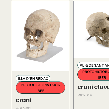
PUIG DE SANT A
PROTOHISTÒRI
ÍBER
ILLA D'EN REIXAC
crani clav
PROTOHISTÒRIA I MÓN
ÍBER
-300 / -200
crani
-400 / -300