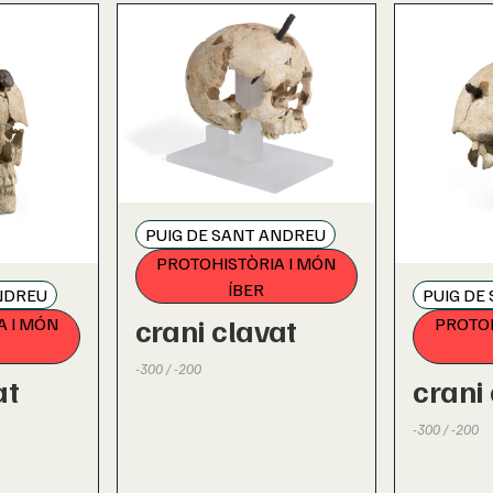
PUIG DE SANT ANDREU
PROTOHISTÒRIA I MÓN
ÍBER
NDREU
PUIG DE
crani clavat
A I MÓN
PROTOH
-300 / -200
at
crani
-300 / -200