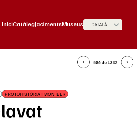
Inici
Catàleg
Jaciments
Museus
CATALÀ
Navegació principal
586 de 1332
PROTOHISTÒRIA I MÓN ÍBER
clavat