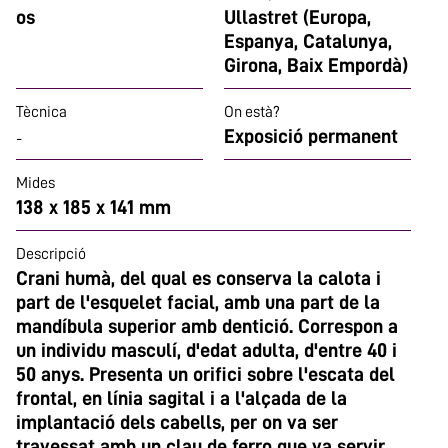
os
Ullastret (Europa,
Espanya, Catalunya,
Girona, Baix Empordà)
Tècnica
On està?
Exposició permanent
-
Mides
138 x 185 x 141 mm
Descripció
Crani humà, del qual es conserva la calota i
part de l'esquelet facial, amb una part de la
mandíbula superior amb dentició. Correspon a
un individu masculí, d'edat adulta, d'entre 40 i
50 anys. Presenta un orifici sobre l'escata del
frontal, en línia sagital i a l'alçada de la
implantació dels cabells, per on va ser
travessat amb un clau de ferro que va servir