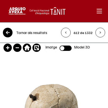
Vés al contingut
Tornar als resultats
612 de 1332
Imatge
Model 3D
Selector