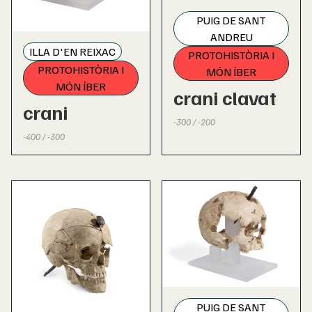
PUIG DE SANT
ANDREU
ILLA D'EN REIXAC
PROTOHISTÒRIA I
PROTOHISTÒRIA I
MÓN ÍBER
MÓN ÍBER
crani clavat
crani
-300 / -200
-400 / -300
PUIG DE SANT