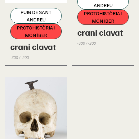
ANDREU
PUIG DE SANT
PROTOHISTÒRIA I
ANDREU
MÓN ÍBER
PROTOHISTÒRIA I
crani clavat
MÓN ÍBER
-300 / -200
crani clavat
-300 / -200