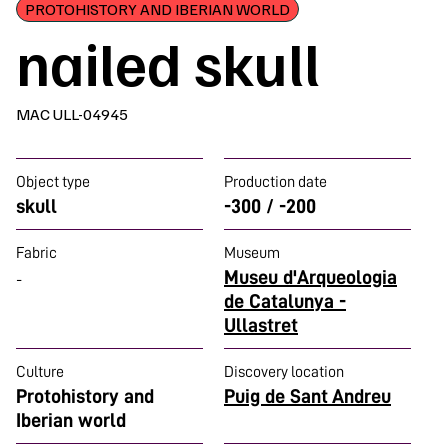
PROTOHISTORY AND IBERIAN WORLD
nailed skull
MAC ULL-04945
Object type
Production date
skull
-300 / -200
Fabric
Museum
Museu d'Arqueologia
-
de Catalunya -
Ullastret
Culture
Discovery location
Protohistory and
Puig de Sant Andreu
Iberian world