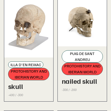
PUIG DE SANT
ANDREU
ILLA D'EN REIXAC
PROTOHISTORY AND
PROTOHISTORY AND
IBERIAN WORLD
IBERIAN WORLD
nailed skull
skull
-300 / -200
-400 / -300