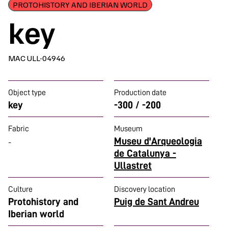
PROTOHISTORY AND IBERIAN WORLD
key
MAC ULL-04946
Object type
Production date
key
-300 / -200
Fabric
Museum
Museu d'Arqueologia
-
de Catalunya -
Ullastret
Culture
Discovery location
Protohistory and
Puig de Sant Andreu
Iberian world