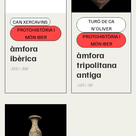
TURÓ DE CA
CAN XERCAVINS
N'OLIVER
PROTOHISTÒRIA I
PROTOHISTÒRIA I
MÓN IBER
MÓN IBER
àmfora
àmfora
ibèrica
tripolitana
-325 / -300
antiga
-125 / -50