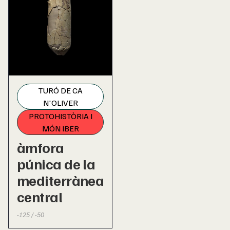
TURÓ DE CA
N'OLIVER
PROTOHISTÒRIA I
MÓN IBER
àmfora
púnica de la
mediterrànea
central
-125 / -50