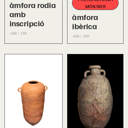
àmfora rodia
MÓN ÍBER
amb
àmfora
inscripció
ibèrica
-180 / -150
-400 / -350