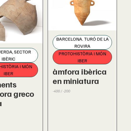
BARCELONA. TURÓ DE LA
ROVIRA
UERDA, SECTOR
PROTOHISTÒRIA I MÓN
IBÈRIC
IBER
ISTÒRIA I MÓN
àmfora ibèrica
IBER
en miniatura
ents
ora greco
-400 / -200
a