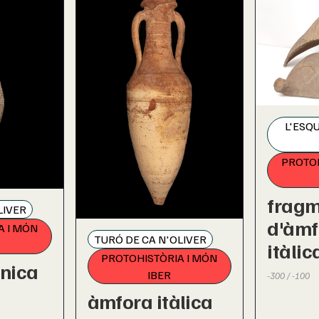
L'ESQ
PROTOH
fragm
LIVER
d'àmf
A I MÓN
TURÓ DE CA N'OLIVER
itàlic
PROTOHISTÒRIA I MÓN
nica
IBER
-300 / -100
àmfora itàlica