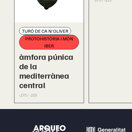
-275 / -225
TURÓ DE CA N'OLIVER
PROTOHISTÒRIA I MÓN
IBER
àmfora púnica
de la
mediterrànea
central
-275 / -225