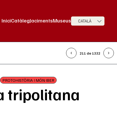
Inici
Catàleg
Jaciments
Museus
CATALÀ
Navegació principal
211 de 1332
PROTOHISTÒRIA I MÓN IBER
 tripolitana