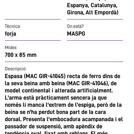
Espanya, Catalunya,
Girona, Alt Empordà)
Tècnica
On està?
forja
MASPG
Mides
700 x 85 mm
Descripció
Espasa (MAC GIR-41045) recta de ferro dins de
la seva beina amb beina (MAC GIR-41046), de
model continental i alterada artificialment.
L'arma està pràcticament sencera ja que
només li manca l'extrem de l'espiga, però de la
beina se n'ha perdut bona part de Ia cara
dorsal. Presenta l'embocadura acampanada i el
passador de suspensió, amb apèndix de
tendència oval, fixat amb reblons. El més