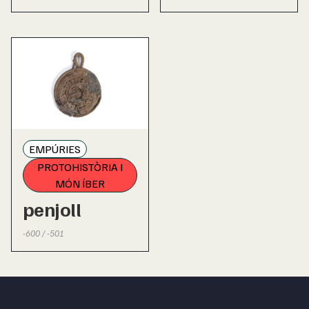
EMPÚRIES
PROTOHISTÒRIA I
MÓN ÍBER
penjoll
-600 / -501