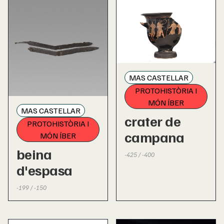
MAS CASTELLAR
PROTOHISTÒRIA I
MÓN ÍBER
MAS CASTELLAR
crater de
PROTOHISTÒRIA I
campana
MÓN ÍBER
beina
-425 / -400
d'espasa
-199 / -150