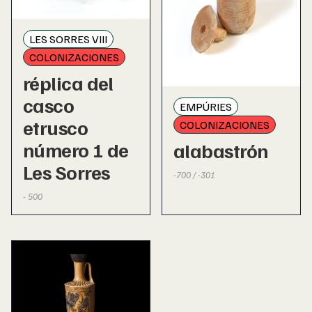
LES SORRES VIII
COLONIZACIONES
réplica del
casco
EMPÚRIES
etrusco
COLONIZACIONES
número 1 de
alabastrón
Les Sorres
-700 / -301
- 500