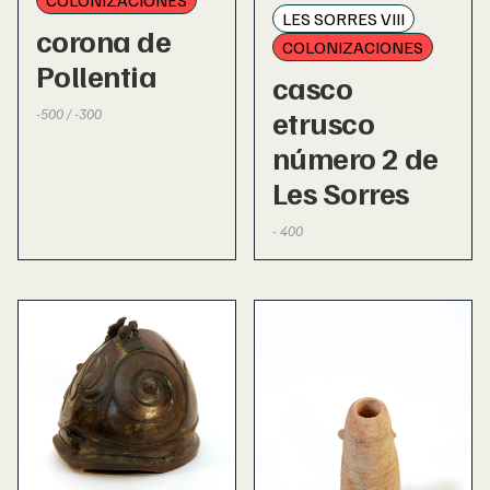
LES SORRES VIII
corona de
COLONIZACIONES
Pollentia
casco
etrusco
-500 / -300
número 2 de
Les Sorres
- 400