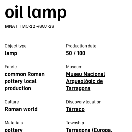
oil lamp
MNAT TMC-12-4887-28
Object type
Production date
lamp
50 / 100
Fabric
Museum
common Roman
Museu Nacional
pottery local
Arqueològic de
production
Tarragona
Culture
Discovery location
Roman world
Tàrraco
Materials
Township
pottery
Tarragona (Europa,