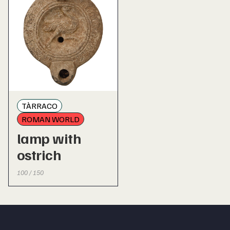
TÀRRACO
ROMAN WORLD
lamp with
ostrich
100 / 150