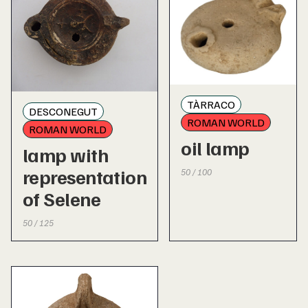
TÀRRACO
DESCONEGUT
ROMAN WORLD
ROMAN WORLD
oil lamp
lamp with
representation
50 / 100
of Selene
50 / 125