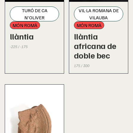
TURÓ DE CA
VIL·LA ROMANA DE
N'OLIVER
VILAUBA
MÓN ROMÀ
MÓN ROMÀ
llàntia
llàntia
africana de
-225 / -175
doble bec
175 / 300