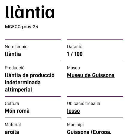
llàntia
MGECC-prov-24
Nom tècnic
Datació
llàntia
1 / 100
Producció
Museu
llàntia de producció
Museu de Guissona
indeterminada
altimperial
Cultura
Ubicació troballa
Món romà
Iesso
Material
Municipi
argila
Guissona (Europa,