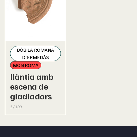
BÒBILA ROMANA
D'ERMEDÀS
MÓN ROMÀ
llàntia amb
escena de
gladiadors
1 / 100