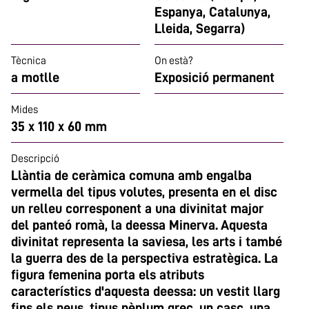
Espanya, Catalunya,
Lleida, Segarra)
Tècnica
On està?
a motlle
Exposició permanent
Mides
35 x 110 x 60 mm
Descripció
Llàntia de ceràmica comuna amb engalba
vermella del tipus volutes, presenta en el disc
un relleu corresponent a una divinitat major
del panteó romà, la deessa Minerva. Aquesta
divinitat representa la saviesa, les arts i també
la guerra des de la perspectiva estratègica. La
figura femenina porta els atributs
característics d'aquesta deessa: un vestit llarg
fins els peus, tipus pèplum grec, un casc, una