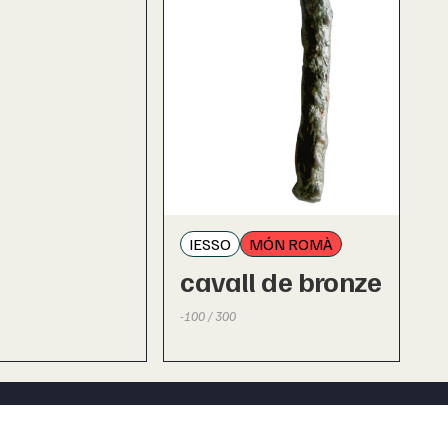
IESSO
MÓN ROMÀ
cavall de bronze
-100 / 300