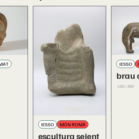
IESSO
MAT
brau 
-100 / 300
IESSO
MÓN ROMÀ
escultura seient