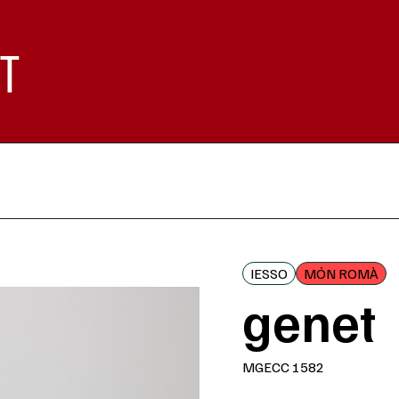
IESSO
MÓN ROMÀ
genet
MGECC 1582