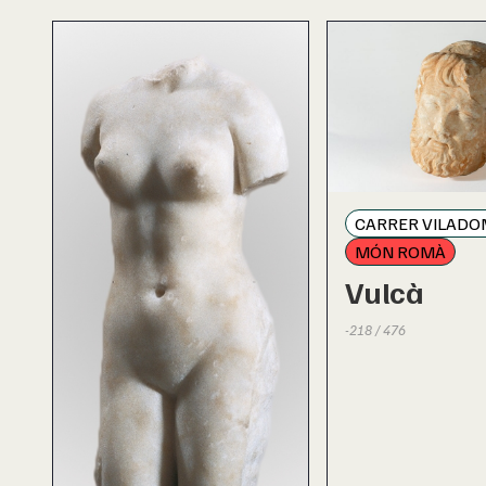
CARRER VILADO
MÓN ROMÀ
Vulcà
-218 / 476