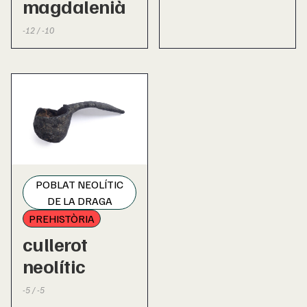
magdalenià
-12 / -10
POBLAT NEOLÍTIC
DE LA DRAGA
PREHISTÒRIA
cullerot
neolític
-5 / -5