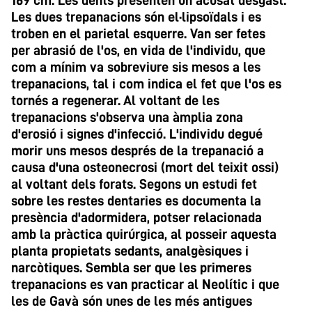
169 cm. Les dents presenten un acusat desgast.
Les dues trepanacions són el·lipsoïdals i es
troben en el parietal esquerre. Van ser fetes
per abrasió de l'os, en vida de l'individu, que
com a mínim va sobreviure sis mesos a les
trepanacions, tal i com indica el fet que l'os es
tornés a regenerar. Al voltant de les
trepanacions s'observa una àmplia zona
d'erosió i signes d'infecció. L'individu degué
morir uns mesos després de la trepanació a
causa d'una osteonecrosi (mort del teixit ossi)
al voltant dels forats. Segons un estudi fet
sobre les restes dentaries es documenta la
presència d'adormidera, potser relacionada
amb la pràctica quirúrgica, al posseir aquesta
planta propietats sedants, analgèsiques i
narcòtiques. Sembla ser que les primeres
trepanacions es van practicar al Neolític i que
les de Gavà són unes de les més antigues