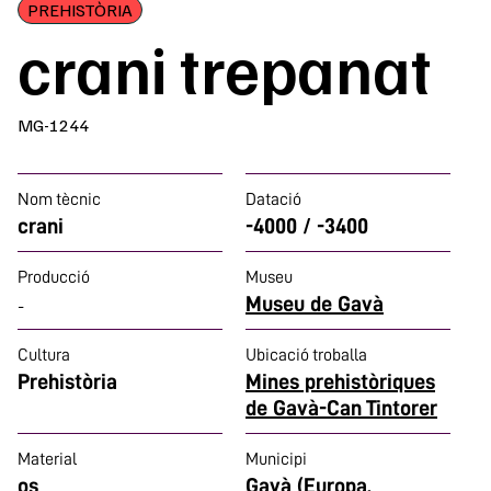
PREHISTÒRIA
crani trepanat
MG-1244
Nom tècnic
Datació
crani
-4000 / -3400
Producció
Museu
Museu de Gavà
-
Cultura
Ubicació troballa
Prehistòria
Mines prehistòriques
de Gavà-Can Tintorer
Material
Municipi
os
Gavà (Europa,