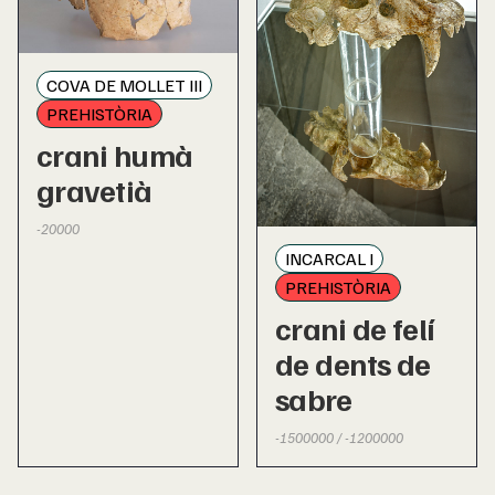
COVA DE MOLLET III
PREHISTÒRIA
crani humà
gravetià
-20000
INCARCAL I
PREHISTÒRIA
crani de felí
de dents de
sabre
-1500000 / -1200000