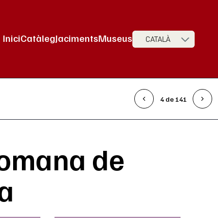
Inici
Catàleg
Jaciments
Museus
CATALÀ
Navegació principal
4 de 141
 romana de
a