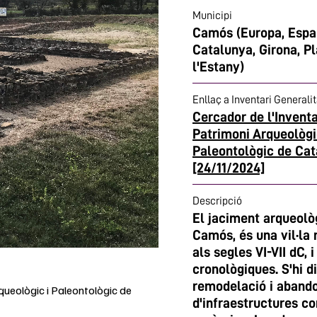
Municipi
Camós (Europa, Espa
Catalunya, Girona, Pl
l'Estany)
Enllaç a Inventari Generalit
Cercador de l'Inventa
Patrimoni Arqueològi
Paleontològic de Ca
[24/11/2024]
Descripció
El jaciment arqueològ
Camós, és una vil·la 
als segles VI-VII dC, 
cronològiques. S'hi d
remodelació i aband
rqueològic i Paleontològic de
d'infraestructures c