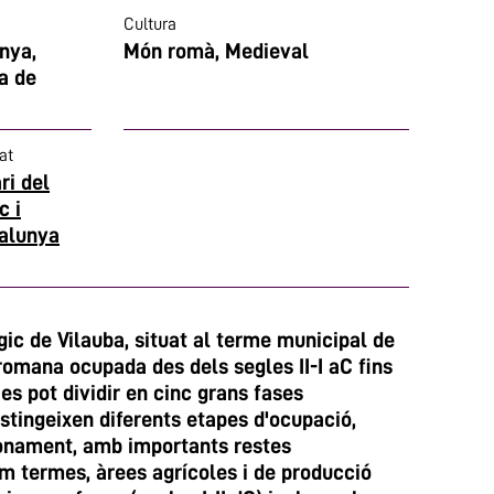
Cultura
nya,
Món romà, Medieval
a de
at
ri del
c i
talunya
ic de Vilauba, situat al terme municipal de
romana ocupada des dels segles II-I aC fins
i es pot dividir en cinc grans fases
istingeixen diferents etapes d'ocupació,
onament, amb importants restes
om termes, àrees agrícoles i de producció