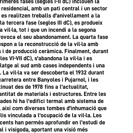
imeres fases (segles I-II dC) inclouen la
 residencial, amb un pati central i un sector
 es realitzen treballs d'anivellament a la
la tercera fase (segles III dC), es produeix
 vil·la, tot i que un incendi a la segona
 provoca el seu abandonament. La quarta fase
espon a la reconstrucció de la vil·la amb
s i de producció ceràmica. Finalment, durant
es VI-VII dC), s'abandona la vil·la i es
vilatge al sud amb cases independents i una
. La vil·la va ser descoberta el 1932 durant
carretera entre Banyoles i Pujarnol, i les
nuat des de 1978 fins a l'actualitat,
ntitat de materials i estructures. Entre les
ades hi ha l'edifici termal amb sistema de
, així com diverses tombes d'inhumació que
is vinculada a l'ocupació de la vil·la. Les
cents han permès aprofundir en l'estudi de
al i visigoda, aportant una visió més