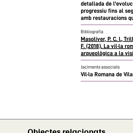
detallada de l'evoluc
progressiu fins al se
amb restauracions qu
Bibliografia
Masoliver, P. C. I., Tril
F. (2018). La vil·la r
arqueològica a la visi
Jaciments associats
Vil·la Romana de Vil
Objectes relacionats