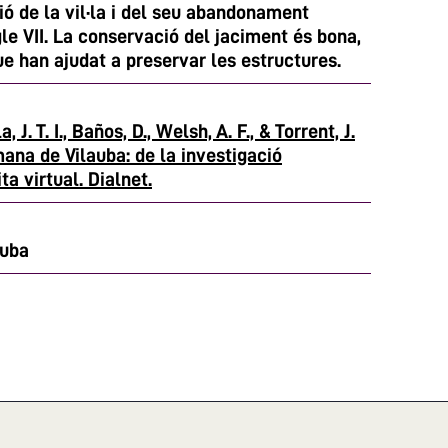
ió de la vil·la i del seu abandonament
gle VII. La conservació del jaciment és bona,
e han ajudat a preservar les estructures.
la, J. T. I., Baños, D., Welsh, A. F., & Torrent, J.
omana de Vilauba: de la investigació
ta virtual. Dialnet.
auba