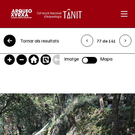
Vés al contingut
Tornar als resultats
77 de 141
Imatge
Mapa
Selector