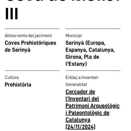
III
Altres noms del jaciment
Municipi
Coves Prehistóriques
Serinyà (Europa,
de Serinyà
Espanya, Catalunya,
Girona, Pla de
l'Estany)
Cultura
Enllaç a Inventari
Prehistòria
Generalitat
Cercador de
l'Inventari del
Patrimoni Arqueològic
i Paleontològic de
Catalunya
[24/11/2024]