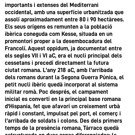
importants i extenses del Mediterrani
occidental, amb una superfície urbanitzada que
assolí aproximadament entre 80 i 90 hectàrees.
Els seus orígens es remunten a la població
ibèrica coneguda com Kesse, situada en un
promontori proper a la desembocadura del
Francolí. Aquest oppidum, ja documentat entre
els segles VII i VI aC, era el nucli principal dels
cessetans i precedí directament la futura
ciutat romana. L'any 218 aC, amb l'arribada
dels romans durant la Segona Guerra Púnica, el
petit nucli ibèric quedà incorporat al sistema
militar romà. Poc després, el campament
inicial es convertí en la principal base romana
d'Hispania, fet que afavorí un creixement urbà
ràpid i constant, impulsat pel port, el comerç i
l'arribada de soldats i colons. Des dels primers
temps de la presència romana, Tàrraco quedà