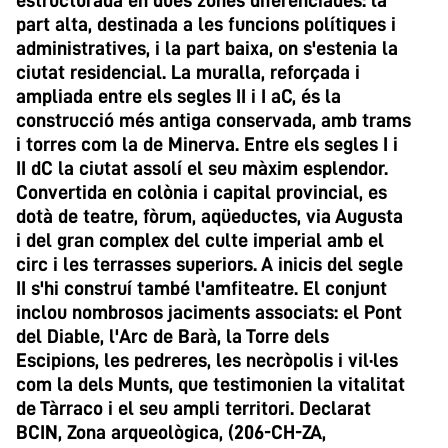
estructurada en dues zones diferenciades: la
part alta, destinada a les funcions polítiques i
administratives, i la part baixa, on s'estenia la
ciutat residencial. La muralla, reforçada i
ampliada entre els segles II i I aC, és la
construcció més antiga conservada, amb trams
i torres com la de Minerva. Entre els segles I i
II dC la ciutat assolí el seu màxim esplendor.
Convertida en colònia i capital provincial, es
dotà de teatre, fòrum, aqüeductes, via Augusta
i del gran complex del culte imperial amb el
circ i les terrasses superiors. A inicis del segle
II s'hi construí també l'amfiteatre. El conjunt
inclou nombrosos jaciments associats: el Pont
del Diable, l'Arc de Barà, la Torre dels
Escipions, les pedreres, les necròpolis i vil·les
com la dels Munts, que testimonien la vitalitat
de Tàrraco i el seu ampli territori. Declarat
BCIN, Zona arqueològica, (206-CH-ZA,