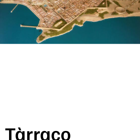
Tàrraco