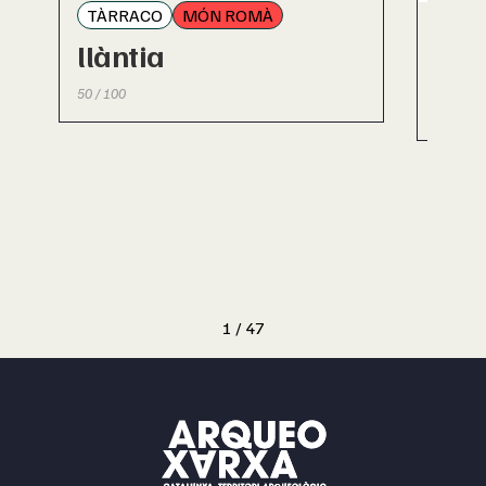
TÀRRACO
MÓN ROMÀ
TÀR
llàntia
llàn
50 / 100
50 / 100
1
/
47