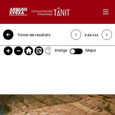
Vés al contingut
Tornar als resultats
2 de 141
Imatge
Mapa
Selector