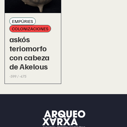
EMPÚRIES
COLONIZACIONES
askós
teriomorfo
con cabeza
de Akelous
-599 / -475