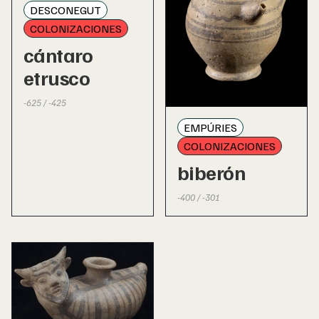
DESCONEGUT
COLONIZACIONES
cántaro
etrusco
-625 / -425
EMPÚRIES
COLONIZACIONES
biberón
-400 / -301