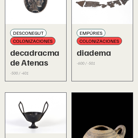
DESCONEGUT
EMPÚRIES
COLONIZACIONES
COLONIZACIONES
decadracma
diadema
de Atenas
-600 / -501
-500 / -401