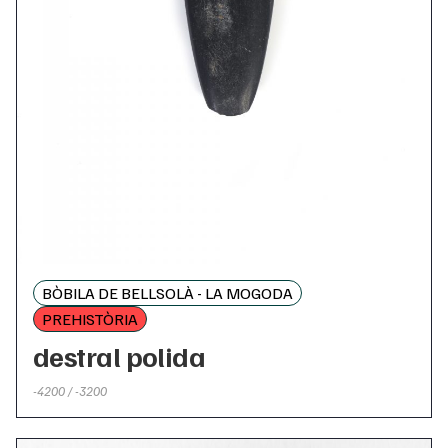
BÒBILA DE BELLSOLÀ - LA MOGODA
PREHISTÒRIA
destral polida
-4200 / -3200