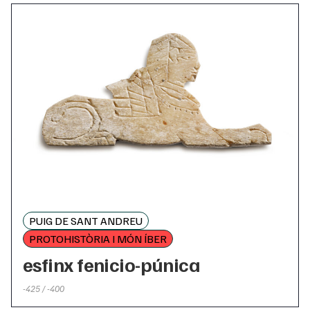
PUIG DE SANT ANDREU
PROTOHISTÒRIA I MÓN ÍBER
esfinx fenicio-púnica
-425 / -400