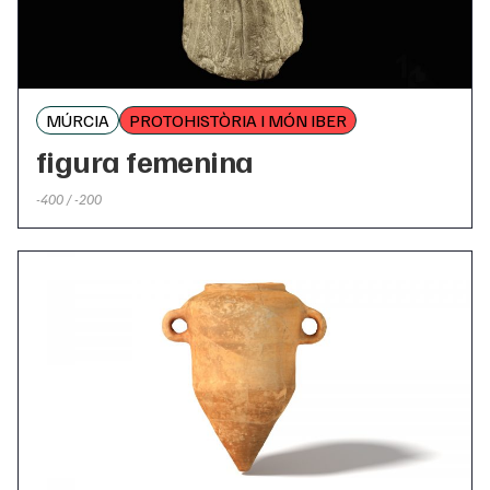
MÚRCIA
PROTOHISTÒRIA I MÓN IBER
figura femenina
-400 / -200