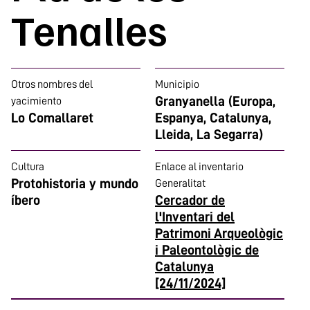
Tenalles
Otros nombres del
Municipio
Granyanella (Europa,
yacimiento
Lo Comallaret
Espanya, Catalunya,
Lleida, La Segarra)
Cultura
Enlace al inventario
Protohistoria y mundo
Generalitat
íbero
Cercador de
l'Inventari del
Patrimoni Arqueològic
i Paleontològic de
Catalunya
[24/11/2024]