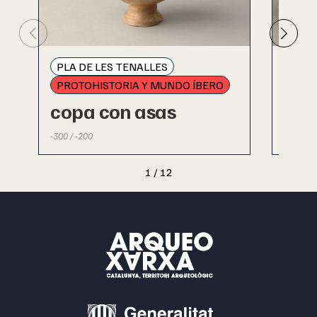
PLA DE LES TENALLES
PLA 
PROTOHISTORIA Y MUNDO ÍBERO
PROT
copa con asas
cop
-300 / -200
-300 / -
1
/
12